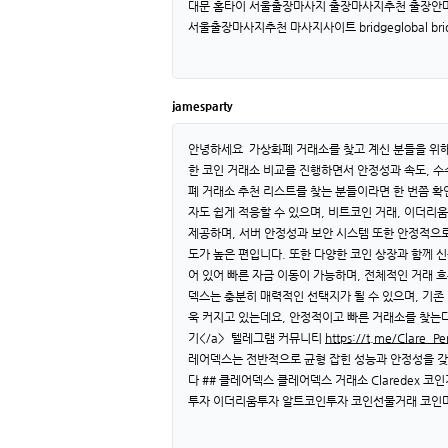
대문 홈타이 서울출장마사지 출장마사지추천 출장안
서울출장마사지추천 마사지사이트 bridgeglobal bridge
jamesparty
안녕하세요 가상화폐 거래소를 찾고 계신 분들을 위해 
한 코인 거래소 비교를 진행하면서 안정성과 속도, 
폐 거래소 추천 리스트를 찾는 분들이라면 한 번쯤 확
자도 쉽게 적응할 수 있으며, 비트코인 거래, 이더리
제공하며, 서버 안정성과 보안 시스템 또한 안정적으로
도가 높은 편입니다. 또한 다양한 코인 상장과 함께 
어 있어 빠른 자금 이동이 가능하며, 전체적인 거래 
덱스는 충분히 매력적인 선택지가 될 수 있으며, 기존
욱 커지고 있는데요, 안정적이고 빠른 거래소를 찾는다
기</a> 텔레그램 커뮤니티
https://t.me/Clare_P
레어덱스는 전반적으로 균형 잡힌 성능과 안정성을 갖
다 ## 클레어덱스 클레어덱스 거래소 Clared
투자 이더리움투자 알트코인투자 코인선물거래 코인마진거래 해외거래소추