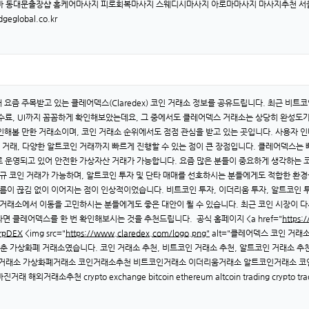
마 동대문출장샵 홈케어마사지 피로회복마사지 스웨디시마사지 아로마마사지 마사지추천 
global.co.kr
요즘 주목받고 있는 클레어덱스(Claredex) 코인 거래소 정보를 공유드립니다. 최근 비트코
수수료, UI까지 꼼꼼하게 확인해보았는데요, 그 중에서도 클레어덱스 거래소는 상당히 완성도
인해볼 만한 거래소이며, 코인 거래소 순위에서도 점점 관심을 받고 있는 곳입니다. 사용자 
움 거래, 다양한 알트코인 거래까지 빠르게 진행할 수 있는 점이 큰 장점입니다. 클레어덱스는
 운영되고 있어 안전한 가상자산 거래가 가능합니다. 요즘 많은 분들이 중요하게 생각하는 코
신규 코인 거래가 가능하며, 알트코인 투자 및 단타 매매를 선호하시는 분들에게도 적합한 환
흐름이 끊김 없이 이어지는 점이 인상적이었습니다. 비트코인 투자, 이더리움 투자, 알트코인 
 거래소에서 이동을 고민하시는 분들에게도 좋은 대안이 될 수 있습니다. 최근 코인 시장이 
면 클레어덱스를 한 번 확인해보시는 것을 추천드립니다. 공식 홈페이지 <a href="
https:
erpDEX
<img src="
https://www.claredex.com/logo.png"
alt="클레어덱스 코인 거래소
춘 가상화폐 거래소였습니다. 코인 거래소 추천, 비트코인 거래소 추천, 알트코인 거래소 추
ex 코인거래소 가상화폐거래소 코인거래소추천 비트코인거래소 이더리움거래소 알트코인거래소
천 crypto exchange bitcoin ethereum altcoin trading crypto tradi