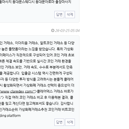
서울마사지 동대문스웨디시 동대문아로마 출장마사지
답변
삭제
26-03-25 05:04
인 거래소, 이더리움 거래소, 알트코인 거래소 등 다양
가 높은 플랫폼이라는 느낌을 받았습니다. 특히 가상화
인터페이스가 직관적으로 구성되어 있어 코인 거래 초보
 빠른 체결 속도를 기반으로 실시간 코인 거래 환경을
인 거래소 보안, 거래 속도, 수수료 부분에서도 만족
경을 제공합니다. 입출금 시스템 역시 간편하게 구성되
투자 등 다양한 투자 방식을 고려하시는 분들께 클레어
다시 활성화되면서 가상화폐 거래소 선택의 중요성이 더
//www.claredex.com/"
>클레어덱스 거래소 바로가
"> 직접 여러 코인 거래소 비교 후 이용해본 결과, 클
천을 찾고 계신다면 참고해보셔도 좋습니다. 감사합니
 코인거래소순위 가상화폐거래소추천 코인거래 비트코인
ng platform
답변
삭제