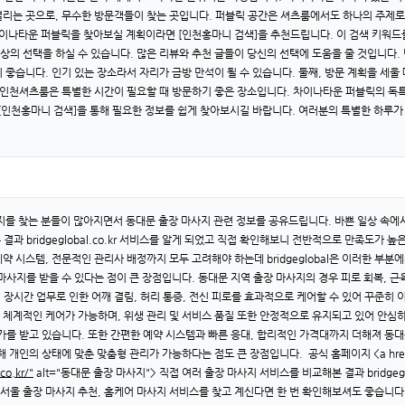
리는 곳으로, 무수한 방문객들이 찾는 곳입니다. 퍼블릭 공간은 셔츠룸에서도 하나의 주제로 
이나타운 퍼블릭을 찾아보실 계획이라면 [인천홍마니 검색]을 추천드립니다. 이 검색 키워드
최상의 선택을 하실 수 있습니다. 많은 리뷰와 추천 글들이 당신의 선택에 도움을 줄 것입니다.
이 좋습니다. 인기 있는 장소라서 자리가 금방 만석이 될 수 있습니다. 둘째, 방문 계획을 세
 인천셔츠룸은 특별한 시간이 필요할 때 방문하기 좋은 장소입니다. 차이나타운 퍼블릭의 독특
[인천홍마니 검색]을 통해 필요한 정보를 쉽게 찾아보시길 바랍니다. 여러분의 특별한 하루가
지를 찾는 분들이 많아지면서 동대문 출장 마사지 관련 정보를 공유드립니다. 바쁜 일상 속에
과 bridgeglobal.co.kr 서비스를 알게 되었고 직접 확인해보니 전반적으로 만족도가 
 시스템, 전문적인 관리사 배정까지 모두 고려해야 하는데 bridgeglobal은 이러한 부
사지를 받을 수 있다는 점이 큰 장점입니다. 동대문 지역 출장 마사지의 경우 피로 회복, 근
장시간 업무로 인한 어깨 결림, 허리 통증, 전신 피로를 효과적으로 케어할 수 있어 꾸준히 이용하
체계적인 케어가 가능하며, 위생 관리 및 서비스 품질 또한 안정적으로 유지되고 있어 안심하고
가를 받고 있습니다. 또한 간편한 예약 시스템과 빠른 응대, 합리적인 가격대까지 더해져 동대
 개인의 상태에 맞춘 맞춤형 관리가 가능하다는 점도 큰 장점입니다. 공식 홈페이지 <a href
co.kr/"
alt="동대문 출장 마사지"> 직접 여러 출장 마사지 서비스를 비교해본 결과 bridge
 서울 출장 마사지 추천, 홈케어 마사지 서비스를 찾고 계신다면 한 번 확인해보셔도 좋습니