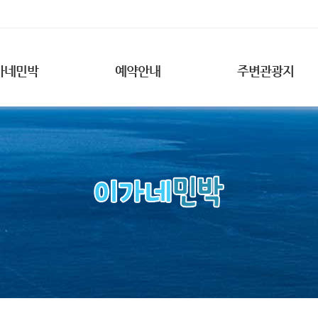
가네민박
예약안내
주변관광지